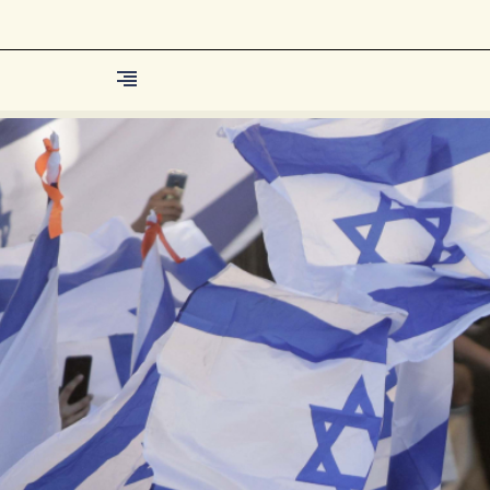
Berita
Islam Digest
Hikmah
Opini
Konsultasi Syariah
Resonansi