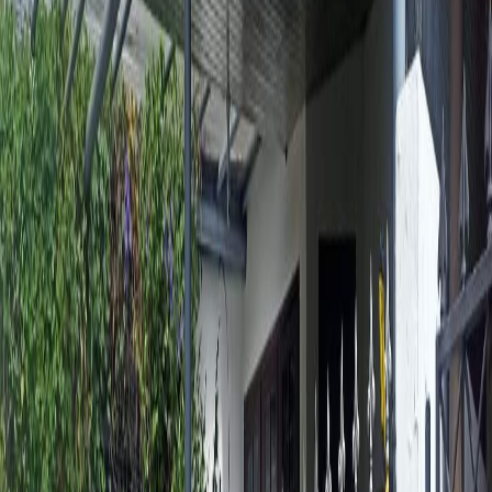
Sejarah
Lensa
Iqtishodia
Sastra
Literasi Umat