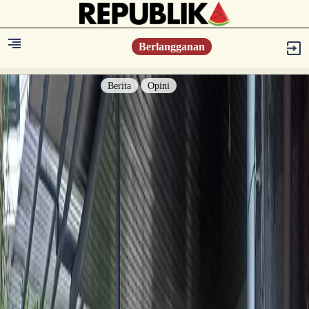
Berlangganan
Berita
Opini
Berita
Islam Digest
Hikmah
Opini
Konsultasi Syariah
Resonansi