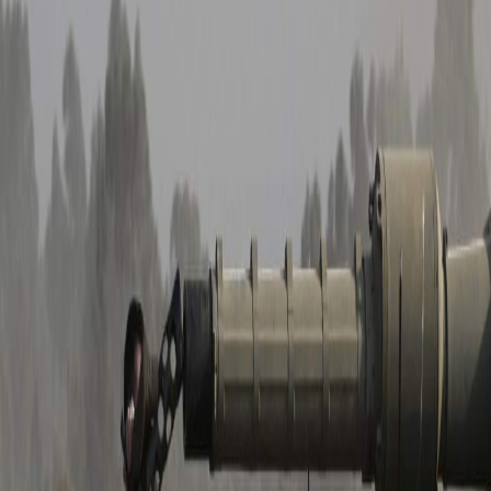
Sejarah
Lensa
Iqtishodia
Sastra
Literasi Umat