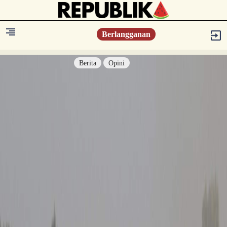
Berlangganan
Berita
Opini
Berita
Islam Digest
Hikmah
Opini
Konsultasi Syariah
Resonansi