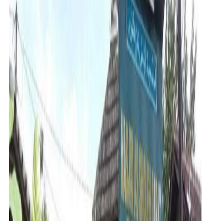
Sejarah
Lensa
Iqtishodia
Sastra
Literasi Umat