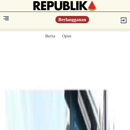
Berlangganan
Berita
Opini
Berita
Islam Digest
Hikmah
Opini
Konsultasi Syariah
Resonansi