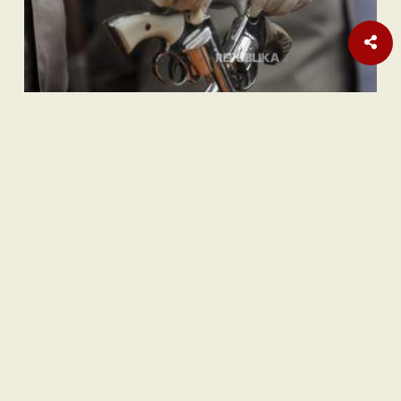
Internasional
Pembebasan Al-Aqsa Syaratkan Persatuan Negara Muslim