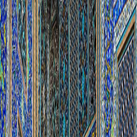
Sejarah
Lensa
Iqtishodia
Sastra
Literasi Umat