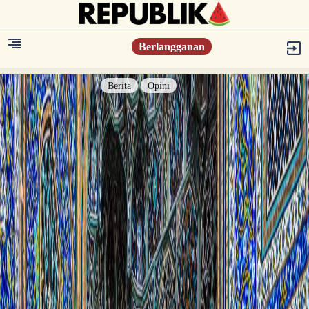
Berlangganan
Berita
Opini
Berita
Islam Digest
Hikmah
Opini
Konsultasi Syariah
Resonansi