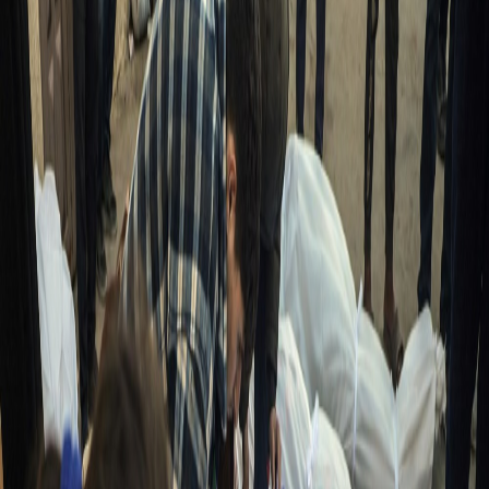
Sejarah
Lensa
Iqtishodia
Sastra
Literasi Umat