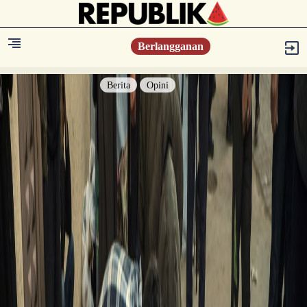
Berlangganan
Berita
Opini
Berita
Islam Digest
Hikmah
Opini
Konsultasi Syariah
Resonansi