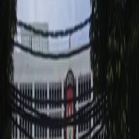
Sejarah
Lensa
Iqtishodia
Sastra
Literasi Umat