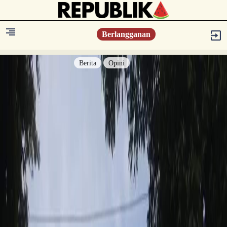
Berlangganan
Berita
Opini
Berita
Islam Digest
Hikmah
Opini
Konsultasi Syariah
Resonansi