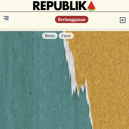
Berlangganan
Berita
Opini
Berita
Islam Digest
Hikmah
Opini
Konsultasi Syariah
Resonansi