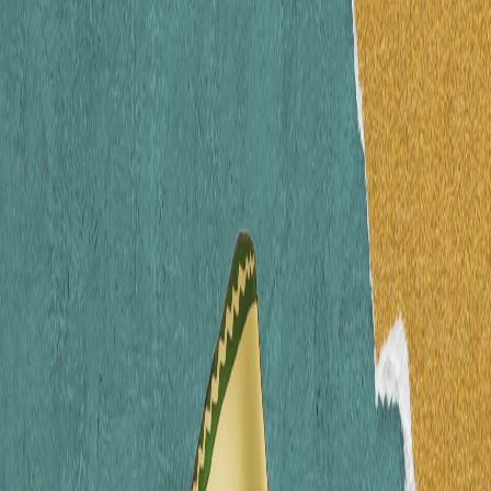
Sejarah
Lensa
Iqtishodia
Sastra
Literasi Umat