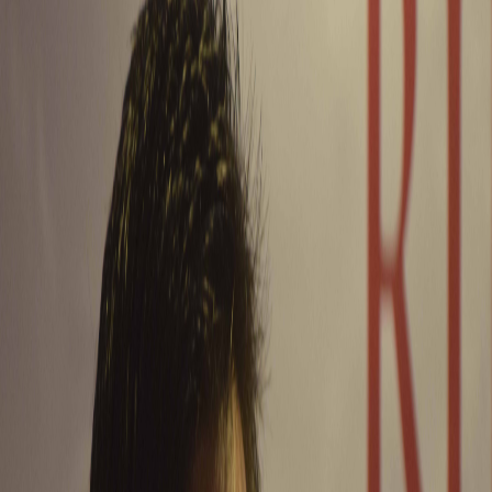
Sejarah
Lensa
Iqtishodia
Sastra
Literasi Umat