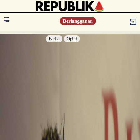
Berlangganan
Berita
Opini
Berita
Islam Digest
Hikmah
Opini
Konsultasi Syariah
Resonansi