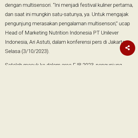
dengan multisensori. “Ini menjadi festival kuliner pertama,
dan saat ini mungkin satu-satunya, ya. Untuk mengajak
pengunjung merasakan pengalaman multisensori,” ucap
Head of Marketing Nutrition Indonesia PT Unilever
Indonesia, Ari Astuti, dalam konferensi pers di Jakarta,
Selasa (3/10/2023).
Setelah masuk ke dalam area FJB 2023, pengunjung
akan memanfaatkan kepekaan seluruh indra, mulai dari
lidah, mata, hidung, kulit, telinga. Semua indra akan
secara langsung merespons seluruh kuliner Nusantara
yang tersaji.
Karena ketika seseorang hendak mengonsumsi suatu
makanan atau minuman, secara bersamaan kelima indra
akan bereaksi. Itu bisa memperpanjang cita rasa dan