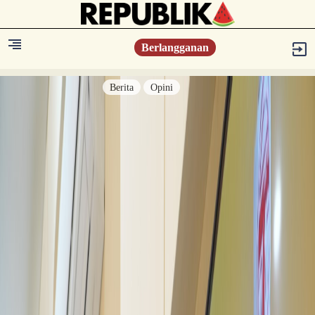
Berlangganan
Berita
Opini
Berita
Islam Digest
Hikmah
Opini
Konsultasi Syariah
Resonansi