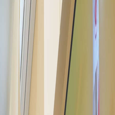
Sejarah
Lensa
Iqtishodia
Sastra
Literasi Umat