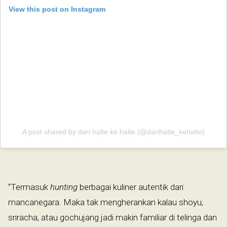
View this post on Instagram
A post shared by dari halte ke halte (@darihalte_kehalte)
“Termasuk
hunting
berbagai kuliner autentik dari
mancanegara. Maka tak mengherankan kalau shoyu,
sriracha, atau gochujang jadi makin familiar di telinga dan