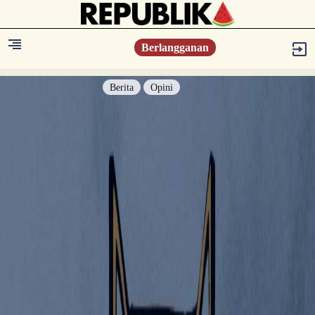
Berlangganan
Berita
Opini
Berita
Islam Digest
Hikmah
Opini
Konsultasi Syariah
Resonansi