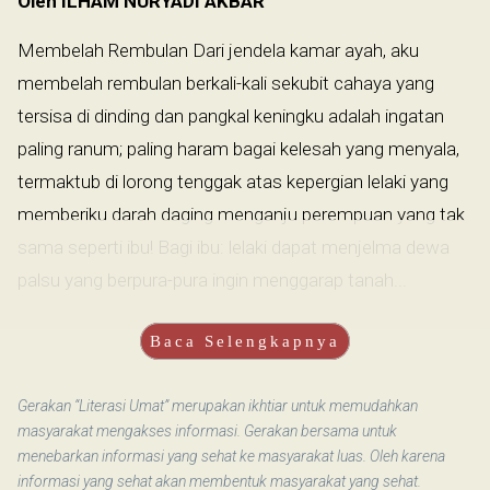
Oleh ILHAM NURYADI AKBAR
Membelah Rembulan Dari jendela kamar ayah, aku
membelah rembulan berkali-kali sekubit cahaya yang
tersisa di dinding dan pangkal keningku adalah ingatan
paling ranum; paling haram bagai kelesah yang menyala,
termaktub di lorong tenggak atas kepergian lelaki yang
memberiku darah daging menganju perempuan yang tak
sama seperti ibu! Bagi ibu: lelaki dapat menjelma dewa
palsu yang berpura-pura ingin menggarap tanah...
Baca Selengkapnya
Gerakan “Literasi Umat” merupakan ikhtiar untuk memudahkan
masyarakat mengakses informasi. Gerakan bersama untuk
menebarkan informasi yang sehat ke masyarakat luas. Oleh karena
informasi yang sehat akan membentuk masyarakat yang sehat.