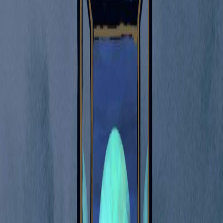
Sejarah
Lensa
Iqtishodia
Sastra
Literasi Umat