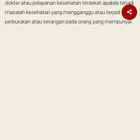
dokter atau pelayanan kesehatan terdekat apabila terjadi
masalah kesehatan yang mengganggu atau terjadi
perburukan atau serangan pada orang yang mempunyai
penyakit jantung atau paru sebelumnya.
"Demikian pernyataan sikap PDPI terkait polusi udara di
Indonesia, semoga menjadi perhatian dan memberikan
manfaat bagi masyarakat dan pemangku kebijakan di
Indonesia umumnya dan DKI Jakarta khususnya,"
ujarnya dalam konferensi pers Polusi Udara dan
Kesehatan Paru, Jumat (18/8/2023).
Perbanyak konsumsi sayur dan
buah-buahan pada beberapa