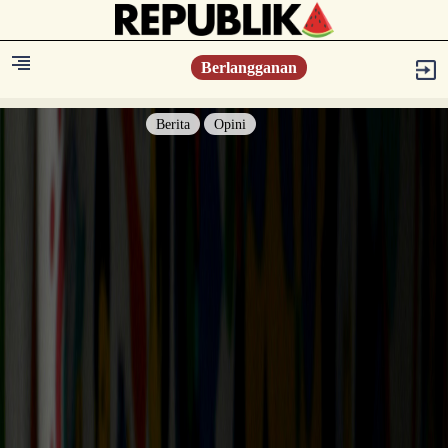
Berlangganan
Berita
Opini
Berita
Islam Digest
Hikmah
Opini
Konsultasi Syariah
Resonansi