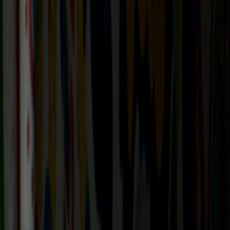
Sejarah
Lensa
Iqtishodia
Sastra
Literasi Umat