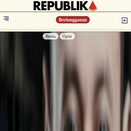
Berlangganan
Berita
Opini
Berita
Islam Digest
Hikmah
Opini
Konsultasi Syariah
Resonansi