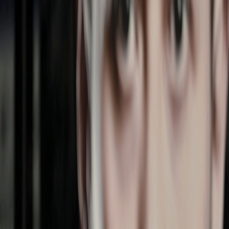
Sejarah
Lensa
Iqtishodia
Sastra
Literasi Umat