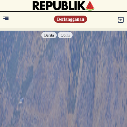
Berlangganan
Berita
Opini
Berita
Islam Digest
Hikmah
Opini
Konsultasi Syariah
Resonansi