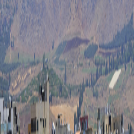
Sejarah
Lensa
Iqtishodia
Sastra
Literasi Umat