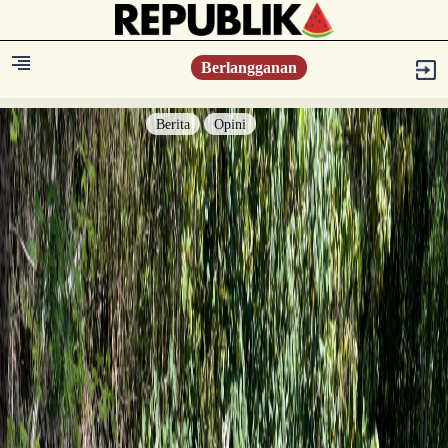
Berlangganan
Berita
Opini
Berita
Islam Digest
Hikmah
Opini
Konsultasi Syariah
Resonansi