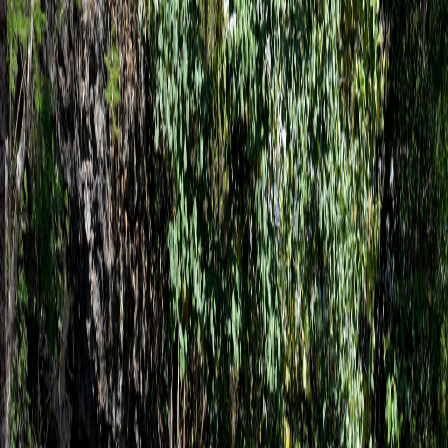
Sejarah
Lensa
Iqtishodia
Sastra
Literasi Umat