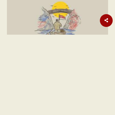
Internasional
Laporan Habisnya Amunisi AS Terus Bermunculan