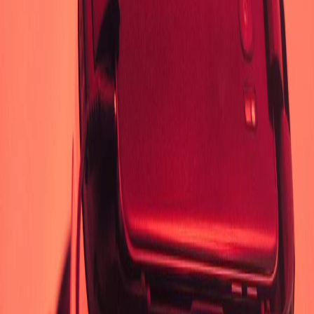
Sejarah
Lensa
Iqtishodia
Sastra
Literasi Umat