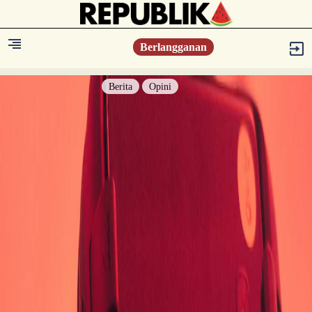
Berlangganan
Berita
Opini
Berita
Islam Digest
Hikmah
Opini
Konsultasi Syariah
Resonansi