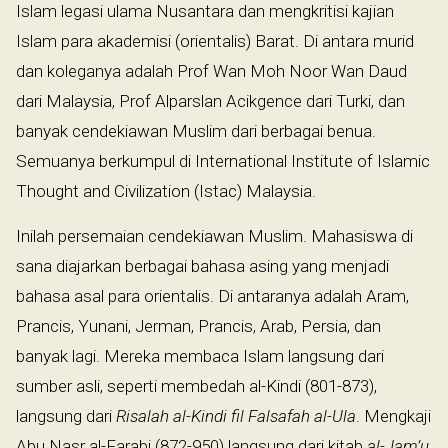
Islam legasi ulama Nusantara dan mengkritisi kajian
Islam para akademisi (orientalis) Barat. Di antara murid
dan koleganya adalah Prof Wan Moh Noor Wan Daud
dari Malaysia, Prof Alparslan Acikgence dari Turki, dan
banyak cendekiawan Muslim dari berbagai benua.
Semuanya berkumpul di International Institute of Islamic
Thought and Civilization (Istac) Malaysia.
Inilah persemaian cendekiawan Muslim. Mahasiswa di
sana diajarkan berbagai bahasa asing yang menjadi
bahasa asal para orientalis. Di antaranya adalah Aram,
Prancis, Yunani, Jerman, Prancis, Arab, Persia, dan
banyak lagi. Mereka membaca Islam langsung dari
sumber asli, seperti membedah al-Kindi (801-873),
langsung dari
Risalah al-Kindi fil Falsafah al-Ula
. Mengkaji
Abu Nasr al-Farabi (872-950) langsung dari kitab
al-Jam’u