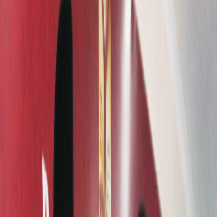
Sejarah
Lensa
Iqtishodia
Sastra
Literasi Umat