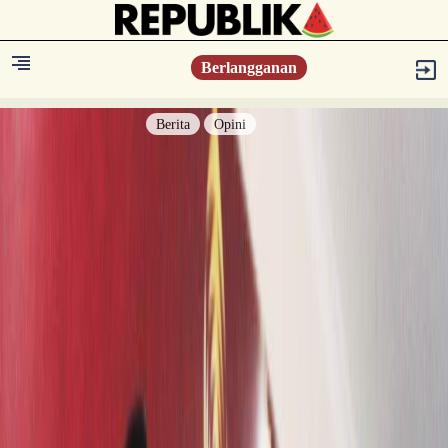
Berlangganan
Berita
Opini
Berita
Islam Digest
Hikmah
Opini
Konsultasi Syariah
Resonansi