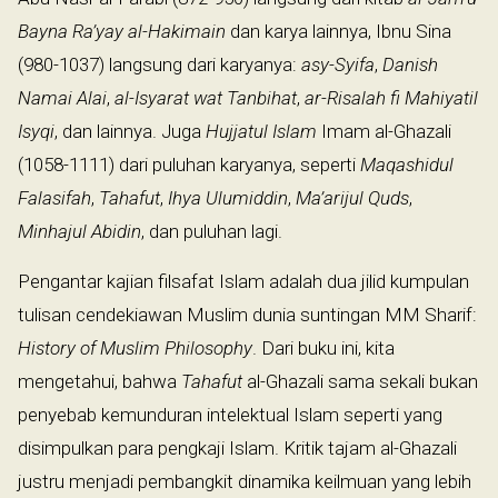
Bayna Ra’yay al-Hakimain
dan karya lainnya, Ibnu Sina
(980-1037) langsung dari karyanya:
asy-Syifa
,
Danish
Namai Alai
,
al-Isyarat wat Tanbihat
,
ar-Risalah fi Mahiyatil
Isyqi
, dan lainnya. Juga
Hujjatul Islam
Imam al-Ghazali
(1058-1111) dari puluhan karyanya, seperti
Maqashidul
Falasifah
,
Tahafut
,
Ihya Ulumiddin
,
Ma’arijul Quds
,
Minhajul Abidin
, dan puluhan lagi.
Pengantar kajian filsafat Islam adalah dua jilid kumpulan
tulisan cendekiawan Muslim dunia suntingan MM Sharif:
History of Muslim Philosophy
. Dari buku ini, kita
mengetahui, bahwa
Tahafut
al-Ghazali sama sekali bukan
penyebab kemunduran intelektual Islam seperti yang
disimpulkan para pengkaji Islam. Kritik tajam al-Ghazali
justru menjadi pembangkit dinamika keilmuan yang lebih