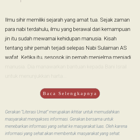
Ilmu sihir memiliki sejarah yang amat tua. Sejak zaman
para nabi terdahulu, ilmu yang berawal dari kemampuan
jin itu sudah mewarnai kehidupan manusia. Kisah
tentang sihir pernah terjadi selepas Nabi Sulaiman AS
wafat. Ketika itu, sesosok jin pernah menjelma menjadi
manusia. Dia manawarkan bantuan kepada Bani Israil
untuk menunjukkan harta...
Baca Selengkapnya
Gerakan “Literasi Umat” merupakan ikhtiar untuk memudahkan
masyarakat mengakses informasi. Gerakan bersama untuk
menebarkan informasi yang sehat ke masyarakat luas. Oleh karena
informasi yang sehat akan membentuk masyarakat yang sehat.