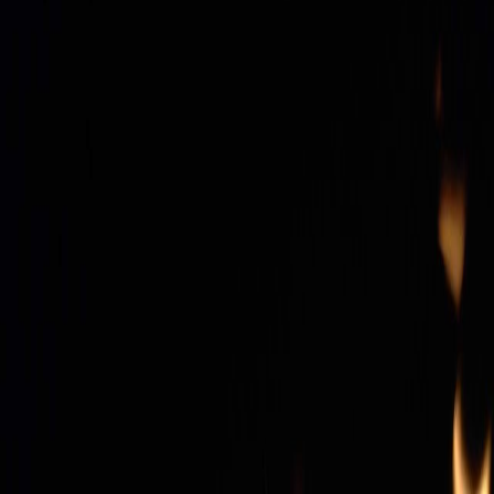
Sejarah
Lensa
Iqtishodia
Sastra
Literasi Umat