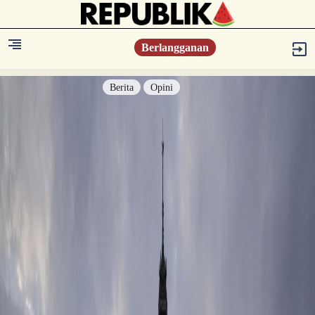
Berlangganan
Berita
Opini
Berita
Islam Digest
Hikmah
Opini
Konsultasi Syariah
Resonansi