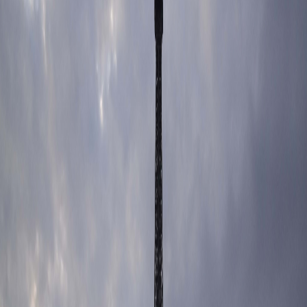
Sejarah
Lensa
Iqtishodia
Sastra
Literasi Umat