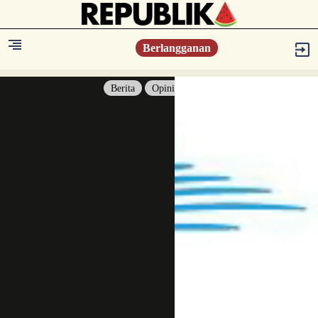
Berlangganan
Berita
Opini
Berita
Islam Digest
Hikmah
Opini
Konsultasi Syariah
Resonansi