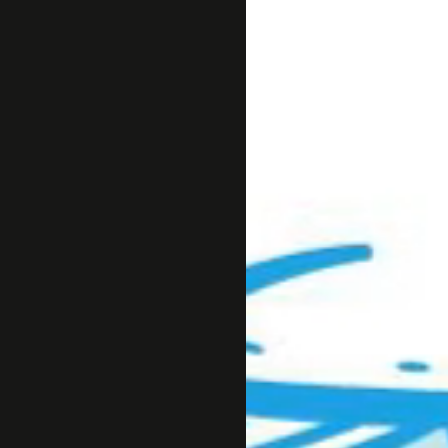
Sejarah
Lensa
Iqtishodia
Sastra
Literasi Umat