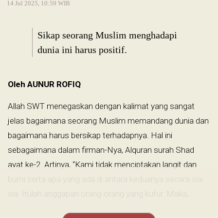
14 Jul 2025, 10:59 WIB
Sikap seorang Muslim menghadapi
dunia ini harus positif.
Oleh AUNUR ROFIQ
Allah SWT menegaskan dengan kalimat yang sangat
jelas bagaimana seorang Muslim memandang dunia dan
bagaimana harus bersikap terhadapnya. Hal ini
sebagaimana dalam firman-Nya, Alquran surah Shad
ayat ke-2. Artinya, “Kami tidak menciptakan langit dan
bumi serta apa yang ada di antara keduanya secara sia-
sia. Itulah anggapan orang-orang yang kufur. Maka,...