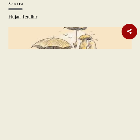
Sastra
Hujan Teralhir
Sastra
Satu Rimba Dua Dara