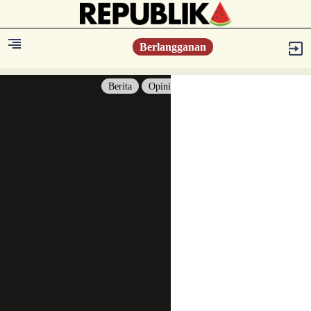
Berlangganan
Berita
Opini
Berita
Islam Digest
Hikmah
Opini
Konsultasi Syariah
Resonansi