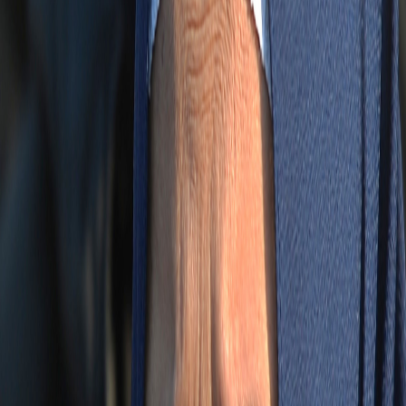
Sejarah
Lensa
Iqtishodia
Sastra
Literasi Umat