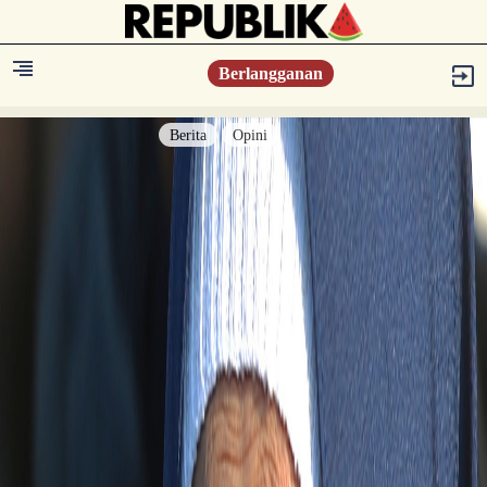
Berlangganan
Berita
Opini
Berita
Islam Digest
Hikmah
Opini
Konsultasi Syariah
Resonansi