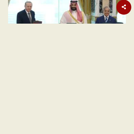
Opini
Orange Sukuk Jadi Jembatan BPKH Menuju Sovereign Halal
Fund