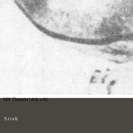
MH Thamrin | dok wiki
Sirah