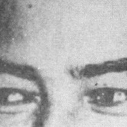
Sejarah
Lensa
Iqtishodia
Sastra
Literasi Umat