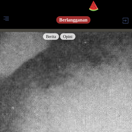
Berlangganan
Berita
Opini
Berita
Islam Digest
Hikmah
Opini
Konsultasi Syariah
Resonansi