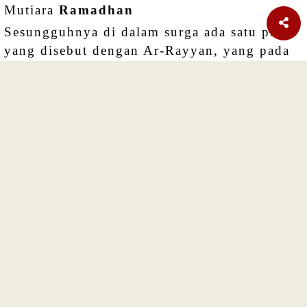
Mutiara
Ramadhan
Sesungguhnya di dalam surga ada satu pintu
yang disebut dengan Ar-Rayyan, yang pada
Hari Kiamat orang-orang yang berpuasa
masuk ke surga melalui pintu tersebut... HR
ALBUKHARI No.1896
HIKMAH
RAMADHAN
Memahami Makna Ramadhan
Ramadhan hadir untuk membakar dosa-dosa
para hamba Allah.