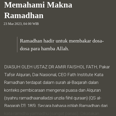
Memahami Makna
Ramadhan
23 Mar 2023, 04:00 WIB
Ramadhan hadir untuk membakar dosa-
dosa para hamba Allah.
DIASUH OLEH USTAZ DR AMIR FAISHOL FATH; Pakar
Tafsir Alquran, Dai Nasional, CEO Fath Institute Kata
Ramadhan terdapat dalam surah al-Baqarah dalan
konteks pembicaraan mengenai puasa dan Alquran
(syahru ramadhaanalladzii unzila fiihil quraan) (QS al-
Baqarah [2]: 185). Secara bahasa istilah Ramadhan dari
kata ramidha yarmadhu (sangat panas). Dikatakan