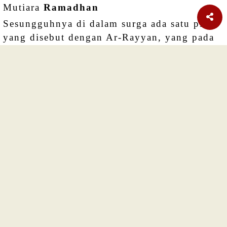
Mutiara
Ramadhan
Sesungguhnya di dalam surga ada satu pintu
yang disebut dengan Ar-Rayyan, yang pada
Hari Kiamat orang-orang yang berpuasa
masuk ke surga melalui pintu tersebut... HR
ALBUKHARI No.1896
HIKMAH
RAMADHAN
Memahami Makna Ramadhan
Ramadhan hadir untuk membakar dosa-dosa
para hamba Allah.