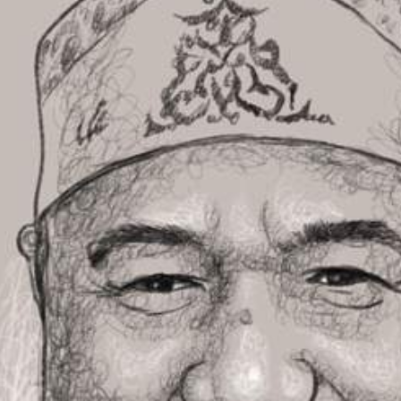
Sejarah
Lensa
Iqtishodia
Sastra
Literasi Umat