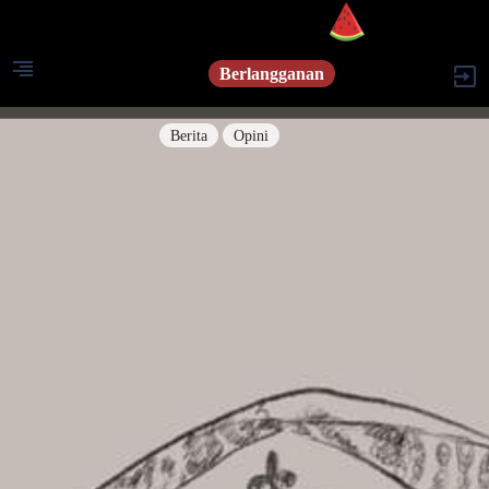
Berlangganan
Berita
Opini
Berita
Islam Digest
Hikmah
Opini
Konsultasi Syariah
Resonansi