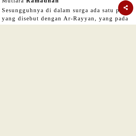
Mutiara
Ramadhan
Sesungguhnya di dalam surga ada satu pintu
yang disebut dengan Ar-Rayyan, yang pada
Hari Kiamat orang-orang yang berpuasa
masuk ke surga melalui pintu tersebut... HR
ALBUKHARI No.1896
HIKMAH
RAMADHAN
Memahami Makna Ramadhan
Ramadhan hadir untuk membakar dosa-dosa
para hamba Allah.