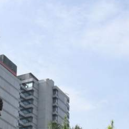
Sejarah
Lensa
Iqtishodia
Sastra
Literasi Umat