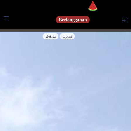
Berlangganan
Berita
Opini
Berita
Islam Digest
Hikmah
Opini
Konsultasi Syariah
Resonansi