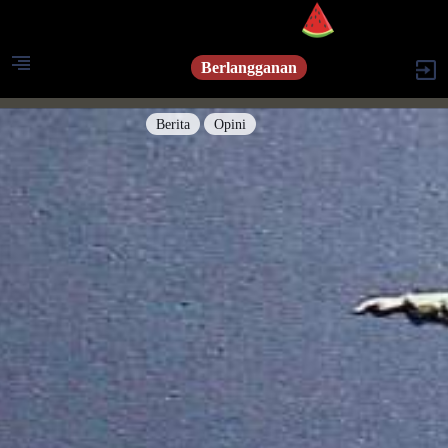
Berlangganan
Berita
Opini
Berita
Islam Digest
Hikmah
Opini
Konsultasi Syariah
Resonansi