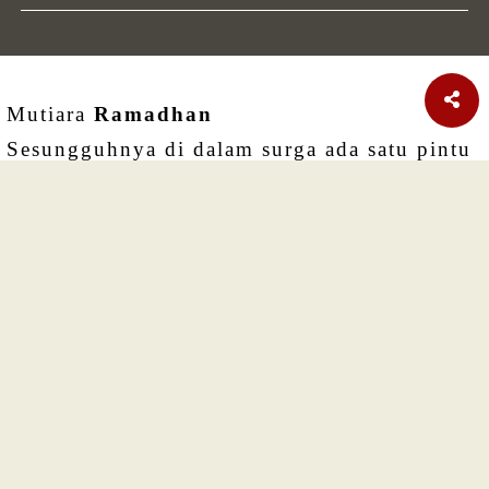
Mutiara
Ramadhan
Sesungguhnya di dalam surga ada satu pintu
yang disebut dengan Ar-Rayyan, yang pada
Hari Kiamat orang-orang yang berpuasa
masuk ke surga melalui pintu tersebut... HR
ALBUKHARI No.1896
HIKMAH
RAMADHAN
Memahami Makna Ramadhan