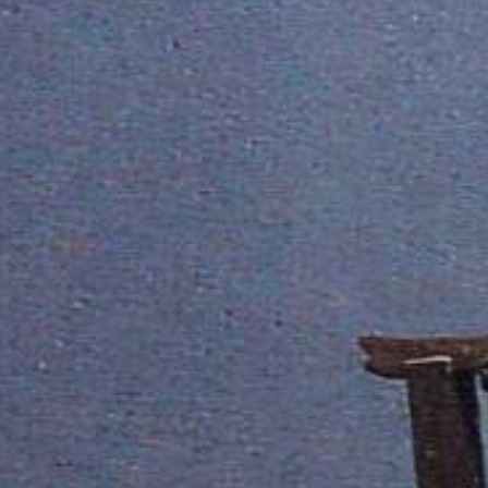
Sejarah
Lensa
Iqtishodia
Sastra
Literasi Umat