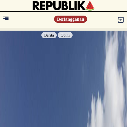
Berlangganan
Berita
Opini
Berita
Islam Digest
Hikmah
Opini
Konsultasi Syariah
Resonansi