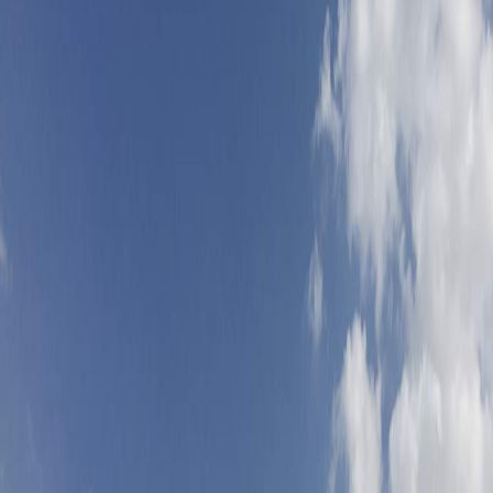
Sejarah
Lensa
Iqtishodia
Sastra
Literasi Umat