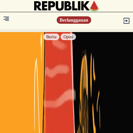
Berlangganan
Berita
Opini
Berita
Islam Digest
Hikmah
Opini
Konsultasi Syariah
Resonansi