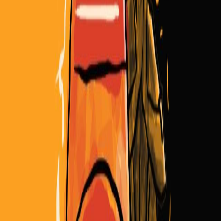
Sejarah
Lensa
Iqtishodia
Sastra
Literasi Umat