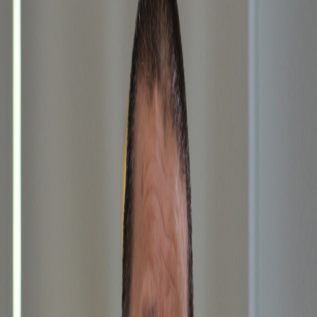
Sejarah
Lensa
Iqtishodia
Sastra
Literasi Umat