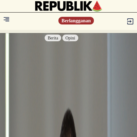
Berlangganan
Berita
Opini
Berita
Islam Digest
Hikmah
Opini
Konsultasi Syariah
Resonansi