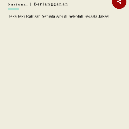
Nasional
| Berlangganan
Teka-teki Ratusan Senjata Api di Sekolah Swasta Jaksel
Internasional
Pembebasan Al-Aqsa Syaratkan Persatuan Negara Muslim