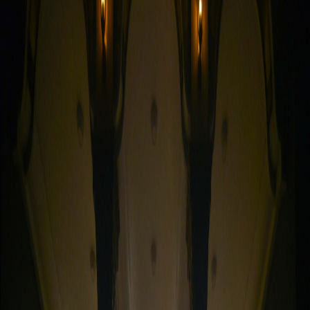
Sejarah
Lensa
Iqtishodia
Sastra
Literasi Umat