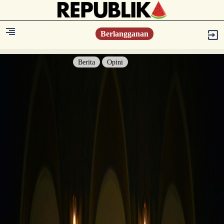
Berlangganan
Berita
Opini
Berita
Islam Digest
Hikmah
Opini
Konsultasi Syariah
Resonansi