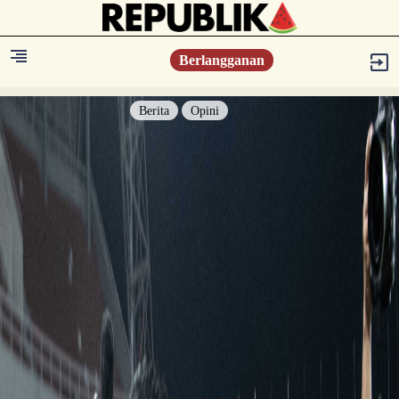
Berlangganan
Berita
Opini
Berita
Islam Digest
Hikmah
Opini
Konsultasi Syariah
Resonansi