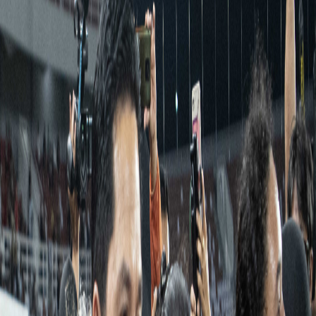
Sejarah
Lensa
Iqtishodia
Sastra
Literasi Umat