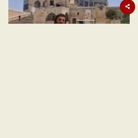
Nasional
| Berlangganan
Hak Pasien Peserta JKN dan Mendesaknya Pembenahan
Sistem