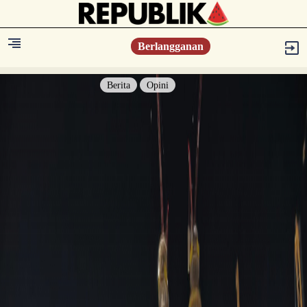
Berlangganan
Berita
Opini
Berita
Islam Digest
Hikmah
Opini
Konsultasi Syariah
Resonansi