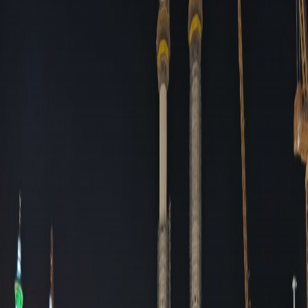
Sejarah
Lensa
Iqtishodia
Sastra
Literasi Umat