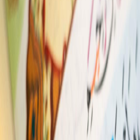
Sejarah
Lensa
Iqtishodia
Sastra
Literasi Umat