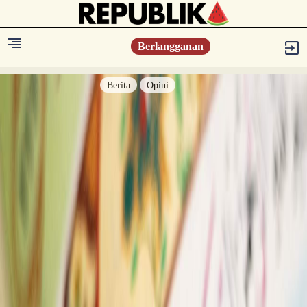
Berlangganan
Berita
Opini
Berita
Islam Digest
Hikmah
Opini
Konsultasi Syariah
Resonansi