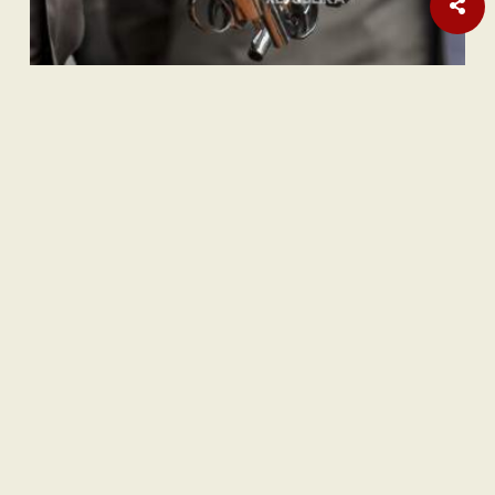
Internasional
Pembebasan Al-Aqsa Syaratkan Persatuan Negara Muslim
Nasional
| Berlangganan
Hak Pasien Peserta JKN dan Mendesaknya Pembenahan