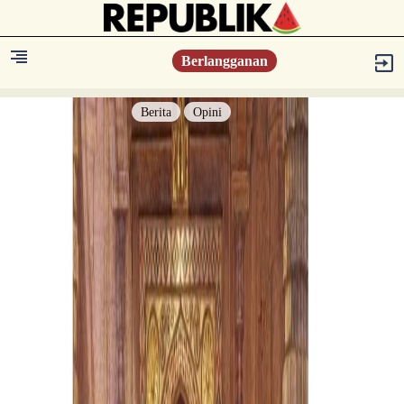
Berlangganan
Berita
Opini
Berita
Islam Digest
Hikmah
Opini
Konsultasi Syariah
Resonansi