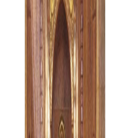
Sejarah
Lensa
Iqtishodia
Sastra
Literasi Umat