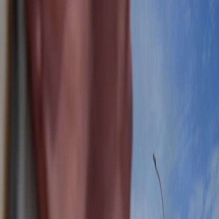
Sejarah
Lensa
Iqtishodia
Sastra
Literasi Umat