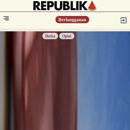
Berlangganan
Berita
Opini
Berita
Islam Digest
Hikmah
Opini
Konsultasi Syariah
Resonansi