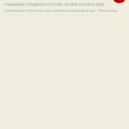
masyarakat mengakses informasi. Gerakan bersama untuk
menebarkan informasi yang sehat ke masyarakat luas. Oleh karena
informasi yang sehat akan membentuk masyarakat yang sehat.
Donasi Literasi Umat
Terkait
TERBARU
Opini