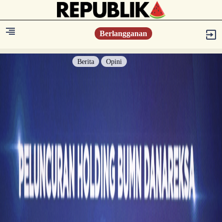
Berlangganan
Berita
Opini
Berita
Islam Digest
Hikmah
Opini
Konsultasi Syariah
Resonansi