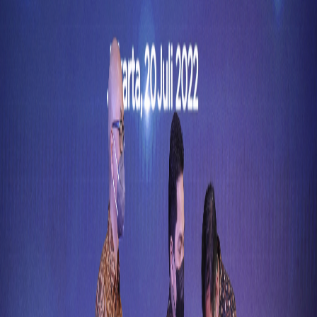
Sejarah
Lensa
Iqtishodia
Sastra
Literasi Umat