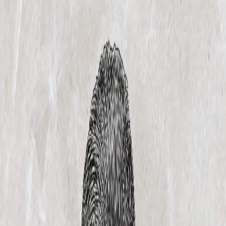
Sejarah
Lensa
Iqtishodia
Sastra
Literasi Umat