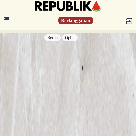
Berlangganan
Berita
Opini
Berita
Islam Digest
Hikmah
Opini
Konsultasi Syariah
Resonansi