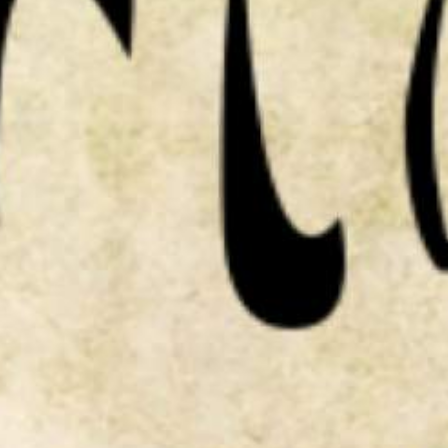
Sejarah
Lensa
Iqtishodia
Sastra
Literasi Umat