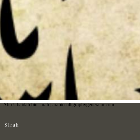
Abu Ubaidah bin Jarah | arabiccalligraphygenerator.com
Sirah