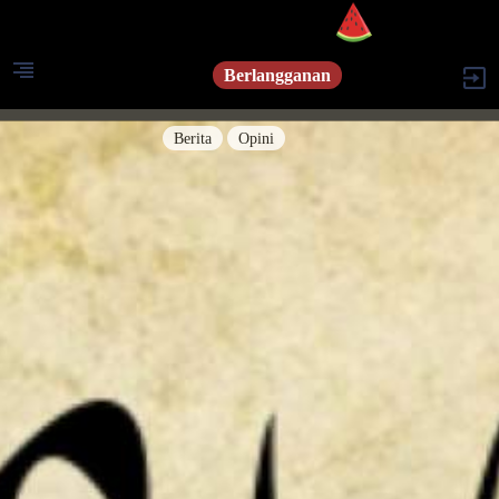
Berlangganan
Berita
Opini
Berita
Islam Digest
Hikmah
Opini
Konsultasi Syariah
Resonansi