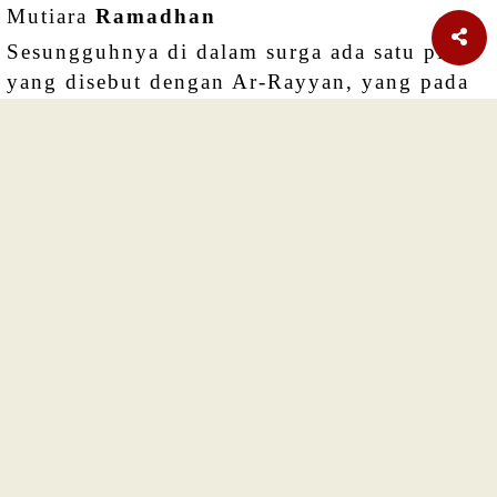
Mutiara
Ramadhan
Sesungguhnya di dalam surga ada satu pintu
yang disebut dengan Ar-Rayyan, yang pada
Hari Kiamat orang-orang yang berpuasa
masuk ke surga melalui pintu tersebut... HR
ALBUKHARI No.1896
HIKMAH
RAMADHAN
Memahami Makna Ramadhan
Ramadhan hadir untuk membakar dosa-dosa
para hamba Allah.