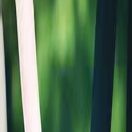
Sejarah
Lensa
Iqtishodia
Sastra
Literasi Umat