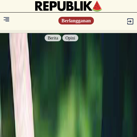
Berlangganan
Berita
Opini
Berita
Islam Digest
Hikmah
Opini
Konsultasi Syariah
Resonansi