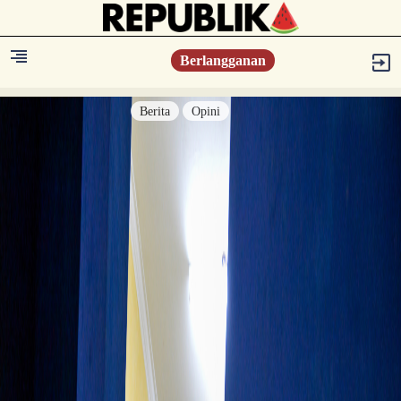
Berlangganan
Berita
Opini
Berita
Islam Digest
Hikmah
Opini
Konsultasi Syariah
Resonansi