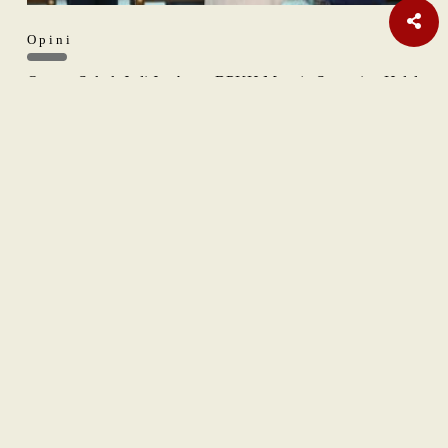
Opini
Orange Sukuk Jadi Jembatan BPKH Menuju Sovereign Halal
Fund
Nasional
| Berlangganan
Teka-teki Ratusan Senjata Api di Sekolah Swasta Jaksel