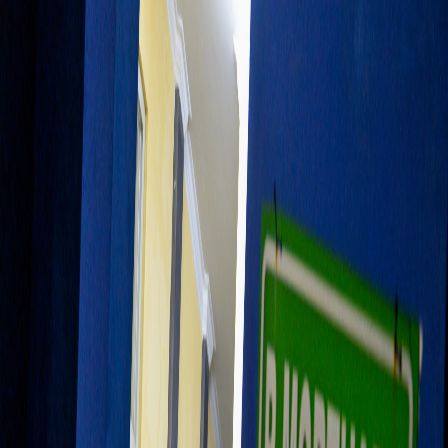
Sejarah
Lensa
Iqtishodia
Sastra
Literasi Umat