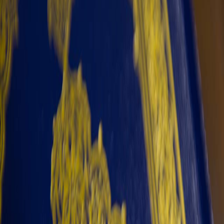
Sejarah
Lensa
Iqtishodia
Sastra
Literasi Umat