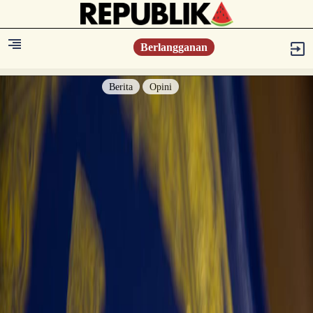
Berlangganan
Berita
Opini
Berita
Islam Digest
Hikmah
Opini
Konsultasi Syariah
Resonansi