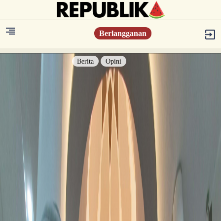
Berlangganan
Berita
Opini
Berita
Islam Digest
Hikmah
Opini
Konsultasi Syariah
Resonansi