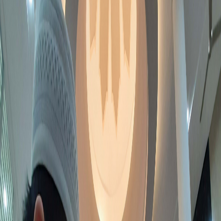
Sejarah
Lensa
Iqtishodia
Sastra
Literasi Umat