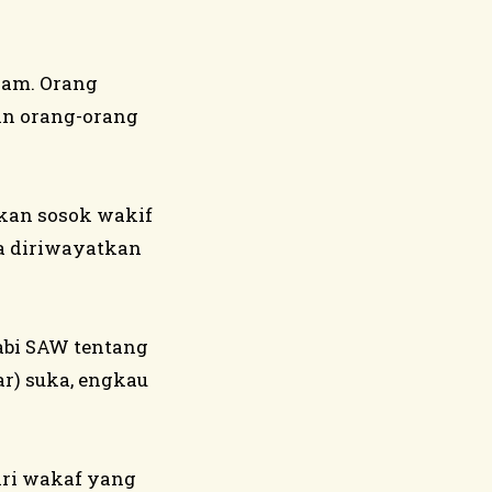
lam. Orang
an orang-orang
kan sosok wakif
na diriwayatkan
abi SAW tentang
ar) suka, engkau
ari wakaf yang