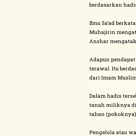
berdasarkan hadi
Ibnu Sa’ad berkat
Muhajirin mengat
Anshar mengataka
Adapun pendapat 
terawal. Itu ber
dari Imam Muslim
Dalam hadis ters
tanah miliknya di
tahan (pokoknya)
Pengelola atau w