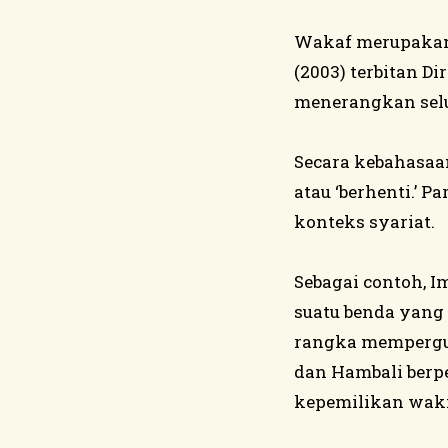
Wakaf merupakan 
(2003) terbitan 
menerangkan selu
Secara kebahasaan
atau ‘berhenti.’ 
konteks syariat.
Sebagai contoh, 
suatu benda yang
rangka mempergun
dan Hambali berp
kepemilikan waki