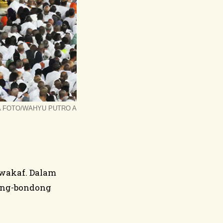
 FOTO/WAHYU PUTRO A
wakaf. Dalam
ong-bondong