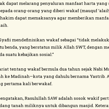
dak dapat melarang penyaluran manfaat harta yang
pada orang-orang yang diberi wakaf (mauquf ‘alaih
 hakim dapat memaksanya agar memberikan manfaat
aih.
Syafii mendefinisikan wakaf sebagai “tidak melaku
atu benda, yang berstatus milik Allah SWT, dengan
 suatu kebajikan sosial.”
yariat tentang wakaf bermula dua tahun sejak Nab
ah ke Madinah—kota yang dahulu bernama Yastrib. 
g pertama kali berwakaf.
engatakan, Rasulullah SAW adalah sosok wakif pert
ang tanah miliknya untuk dibangun masjid. Ketera