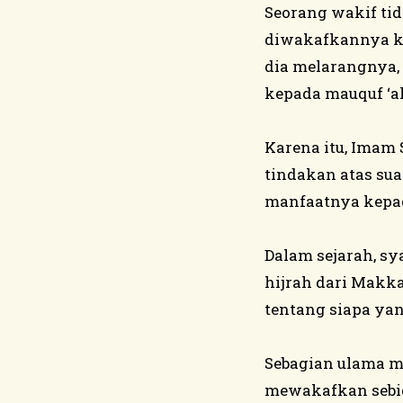
Seorang wakif ti
diwakafkannya ke
dia melarangnya,
kepada mauquf ‘al
Karena itu, Imam 
tindakan atas su
manfaatnya kepada
Dalam sejarah, s
hijrah dari Makk
tentang siapa yan
Sebagian ulama m
mewakafkan sebid