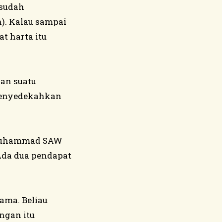
 sudah
). Kalau sampai
 harta itu
kan suatu
 menyedekahkan
i Muhammad SAW
Ada dua pendapat
ama. Beliau
ngan itu