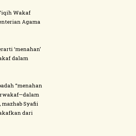
Fiqih Wakaf
menterian Agama
erarti ‘menahan’
wakaf dalam
ibadah “menahan
berwakaf—dalam
 mazhab Syafii
akafkan dari